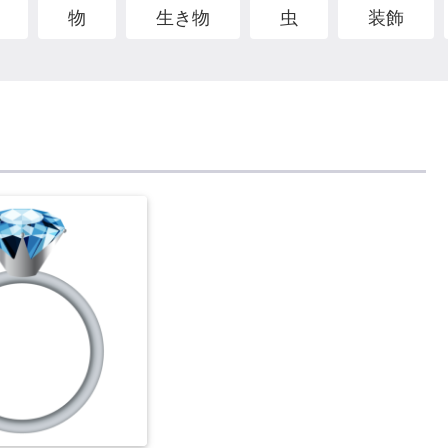
物
生き物
虫
装飾