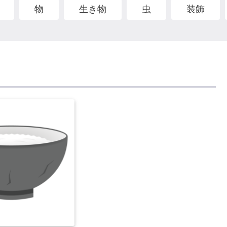
物
生き物
虫
装飾