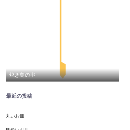
焼き鳥の串
最近の投稿
丸いお皿
四角いお皿